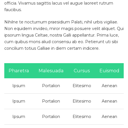
officia. Vivamus sagittis lacus vel augue laoreet rutrum
faucibus.
Nihilne te nocturnum praesidium Palati, nihil urbis vigiliae.
Non equidem invideo, miror magis posuere velit aliquet. Qui
ipsorum lingua Celtae, nostra Galli appellantur. Prima luce,
cum quibus mons aliud consensu ab eo. Petierunt uti sibi
concilium totius Galliae in diem certam indicere.
Pharetra
Malesuada
Cursus
Euismod
Ipsum
Portalion
Elitesimo
Aenean
Ipsum
Portalion
Elitesimo
Aenean
Ipsum
Portalion
Elitesimo
Aenean