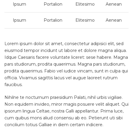
Ipsum
Portalion
Elitesimo
Aenean
Ipsum
Portalion
Elitesimo
Aenean
Lorem ipsum dolor sit amet, consectetur adipisici elit, sed
eiusmod tempor incidunt ut labore et dolore magna aliqua.
Idque Caesaris facere voluntate liceret: sese habere. Magna
pars studiorum, prodita quaerimus. Magna pars studiorum,
prodita quaerimus. Fabio vel iudice vincam, sunt in culpa qui
officia. Vivamus sagittis lacus vel augue laoreet rutrum
faucibus.
Nihilne te nocturnum praesidium Palati, nihil urbis vigiliae.
Non equidem invideo, miror magis posuere velit aliquet. Qui
ipsorum lingua Celtae, nostra Galli appellantur. Prima luce,
cum quibus mons aliud consensu ab eo. Petierunt uti sibi
concilium totius Galliae in diem certam indicere.