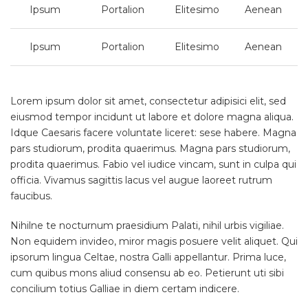
Ipsum
Portalion
Elitesimo
Aenean
Ipsum
Portalion
Elitesimo
Aenean
Lorem ipsum dolor sit amet, consectetur adipisici elit, sed
eiusmod tempor incidunt ut labore et dolore magna aliqua.
Idque Caesaris facere voluntate liceret: sese habere. Magna
pars studiorum, prodita quaerimus. Magna pars studiorum,
prodita quaerimus. Fabio vel iudice vincam, sunt in culpa qui
officia. Vivamus sagittis lacus vel augue laoreet rutrum
faucibus.
Nihilne te nocturnum praesidium Palati, nihil urbis vigiliae.
Non equidem invideo, miror magis posuere velit aliquet. Qui
ipsorum lingua Celtae, nostra Galli appellantur. Prima luce,
cum quibus mons aliud consensu ab eo. Petierunt uti sibi
concilium totius Galliae in diem certam indicere.