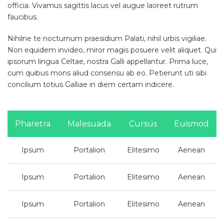
officia. Vivamus sagittis lacus vel augue laoreet rutrum
faucibus.
Nihilne te nocturnum praesidium Palati, nihil urbis vigiliae.
Non equidem invideo, miror magis posuere velit aliquet. Qui
ipsorum lingua Celtae, nostra Galli appellantur. Prima luce,
cum quibus mons aliud consensu ab eo. Petierunt uti sibi
concilium totius Galliae in diem certam indicere.
Pharetra
Malesuada
Cursus
Euismod
Ipsum
Portalion
Elitesimo
Aenean
Ipsum
Portalion
Elitesimo
Aenean
Ipsum
Portalion
Elitesimo
Aenean