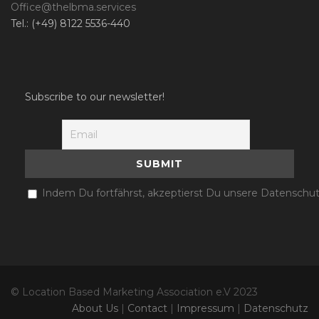
Office@thelbma.services
Tel.: (+49) 8122 5536-440
Subscribe to our newsletter!
Indem Du fortfährst, akzeptierst Du unsere Datenschut
© Location Based Marketing Association e.V 2023
About Us
|
Contact
|
Impressum
|
Datenschutz