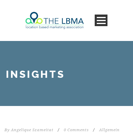
INSIGHTS
By
Angelique Szameitat
/
0 Comments
/
Allgemein