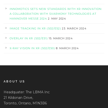
INNOMOTICS SETS NEW STANDARDS WITH XR INNOVATION:
A COLLABORATION WITH SVARMONY TECHNOLOGIES AT
HANNOVER MESSE 2024
2. MAY 2024
IMAGE TRACKING IN XR (S02/E52)
23. MARCH 2024
OVERLAY IN XR (S02/E51)
15. MARCH 2024
X-RAY VISION IN XR (S02/E50)
8. MARCH 2024
ABOUT US
Headquater: The LBMA Inc
21 Kildonan Drive,
Toronto, Ontario, M1N3B6