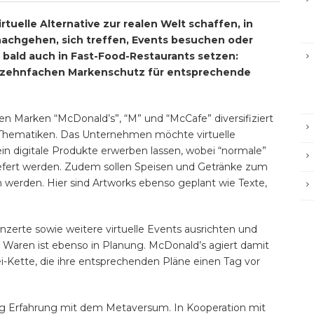
tuelle Alternative zur realen Welt schaffen, in
nachgehen, sich treffen, Events besuchen oder
 bald auch in Fast-Food-Restaurants setzen:
h zehnfachen Markenschutz für entsprechende
n Marken “McDonald’s”, “M” und “McCafe” diversifiziert
er Thematiken. Das Unternehmen möchte virtuelle
ein digitale Produkte erwerben lassen, wobei “normale”
efert werden. Zudem sollen Speisen und Getränke zum
 werden. Hier sind Artworks ebenso geplant wie Texte,
Konzerte sowie weitere virtuelle Events ausrichten und
e Waren ist ebenso in Planung. McDonald’s agiert damit
i-Kette, die ihre entsprechenden Pläne einen Tag vor
ig Erfahrung mit dem Metaversum. In Kooperation mit