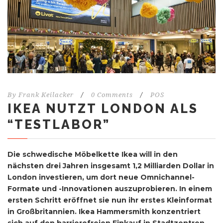
By
Frank Keilacker
/
0 Comments
/
POS
IKEA NUTZT LONDON ALS
“TESTLABOR”
Die schwedische Möbelkette Ikea will in den
nächsten drei Jahren insgesamt 1,2 Milliarden Dollar in
London investieren, um dort neue Omnichannel-
Formate und -Innovationen auszuprobieren. In einem
ersten Schritt eröffnet sie nun ihr erstes Kleinformat
in Großbritannien. Ikea Hammersmith
konzentriert
sich auf den barrierefreien Einkauf in Stadtzentren,