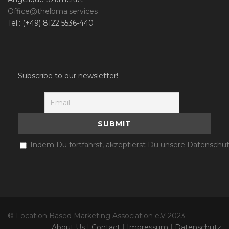
Office@thelbma.services
Tel.: (+49) 8122 5536-440
Subscribe to our newsletter!
Indem Du fortfährst, akzeptierst Du unsere Datenschut
© Location Based Marketing Association e.V 2023
About Us
|
Contact
|
Impressum
|
Datenschutz