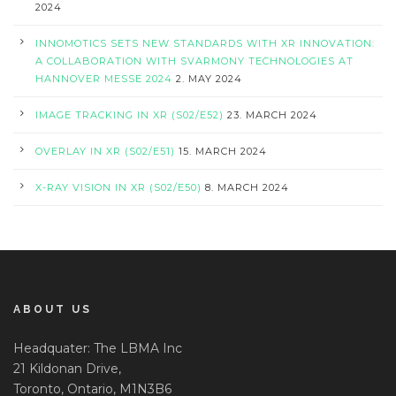
2024
INNOMOTICS SETS NEW STANDARDS WITH XR INNOVATION:
A COLLABORATION WITH SVARMONY TECHNOLOGIES AT
HANNOVER MESSE 2024
2. MAY 2024
IMAGE TRACKING IN XR (S02/E52)
23. MARCH 2024
OVERLAY IN XR (S02/E51)
15. MARCH 2024
X-RAY VISION IN XR (S02/E50)
8. MARCH 2024
ABOUT US
Headquater: The LBMA Inc
21 Kildonan Drive,
Toronto, Ontario, M1N3B6