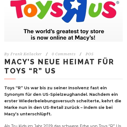
By
Frank Keilacker
/
0 Comments
/
POS
MACY’S NEUE HEIMAT FÜR
TOYS “R” US
Toys “R” Us war bis zu seiner Insolvenz fast ein
Synonym für den US-Spielzeughandel. Nachdem ein
erster Wiederbelebungsversuch scheiterte, kehrt die
Marke nun in den US-Retail zurück – indem sie bei
Macy’s unterschlüpft.
Als Tru Kids im Jahr 2019 das schwere Erbe von Toys “R” Us