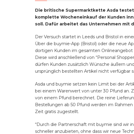
Die britische Supermarktkette Asda testet
komplette Wocheneinkauf der Kunden inne
soll. Dafür arbeitet das Unternehmen mi
Der Versuch startet in Leeds und Bristol in ei
Über die buymie-App (Bristol) oder die neue 
dortigen Kunden im gesamten Onlineangebot v
Diese wird anschließend von “Personal Shoppern
dürfen Kunden zusätzlich Wünsche äußern und s
ursprünglich bestellten Artikel nicht verfügbar s
Asda und buymie setzen kein Limit bei der Artik
bei einem Warenwert von unter 30 Pfund an. Z
von einem Pfund berechnet. Die reine Lieferu
Bestellungen ab 50 Pfund werden im Rahmen e
Zeit gratis zugestellt.
“Durch die Partnerschaft mit buymie sind wir 
schneller anzubieten, ohne dass wir neue Tech