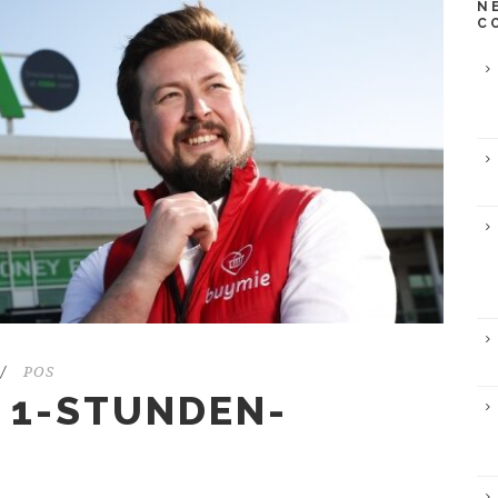
N
C
/
POS
 1-STUNDEN-