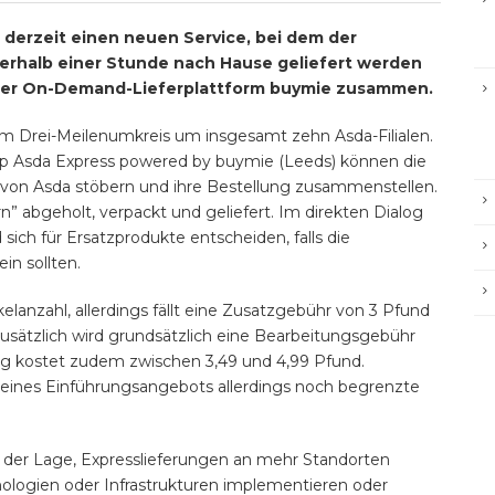
 derzeit einen neuen Service, bei dem der
rhalb einer Stunde nach Hause geliefert werden
t der On-Demand-Lieferplattform buymie zusammen.
nem Drei-Meilenumkreis um insgesamt zehn Asda-Filialen.
App Asda Express powered by buymie (Leeds) können die
on Asda stöbern und ihre Bestellung zusammenstellen.
” abgeholt, verpackt und geliefert. Im direkten Dialog
ich für Ersatzprodukte entscheiden, falls die
ein sollten.
elanzahl, allerdings fällt eine Zusatzgebühr von 3 Pfund
usätzlich wird grundsätzlich eine Bearbeitungsgebühr
ng kostet zudem zwischen 3,49 und 4,99 Pfund.
ines Einführungsangebots allerdings noch begrenzte
in der Lage, Expresslieferungen an mehr Standorten
nologien oder Infrastrukturen implementieren oder