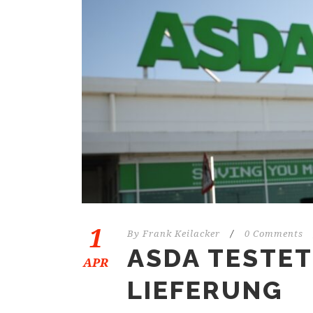
1
By
Frank Keilacker
/
0 Comments
ASDA TESTET
APR
LIEFERUNG