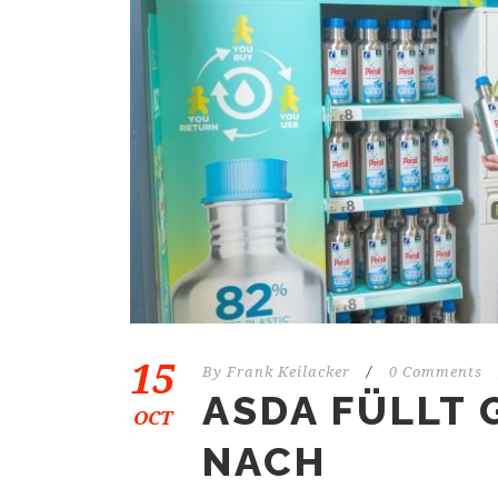
15
By
Frank Keilacker
/
0 Comments
ASDA FÜLLT 
OCT
ACH