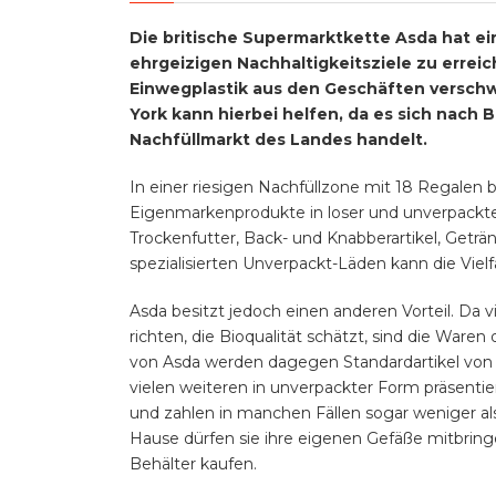
Die britische Supermarktkette Asda hat ei
ehrgeizigen Nachhaltigkeitsziele zu erreich
Einwegplastik aus den Geschäften verschwin
York kann hierbei helfen, da es sich nach
Nachfüllmarkt des Landes handelt.
In einer riesigen Nachfüllzone mit 18 Regalen 
Eigenmarkenprodukte in loser und unverpackter
Trockenfutter, Back- und Knabberartikel, Geträ
spezialisierten Unverpackt-Läden kann die Vielf
Asda besitzt jedoch einen anderen Vorteil. Da 
richten, die Bioqualität schätzt, sind die Waren 
von Asda werden dagegen Standardartikel von K
vielen weiteren in unverpackter Form präsenti
und zahlen in manchen Fällen sogar weniger als
Hause dürfen sie ihre eigenen Gefäße mitbringe
Behälter kaufen.