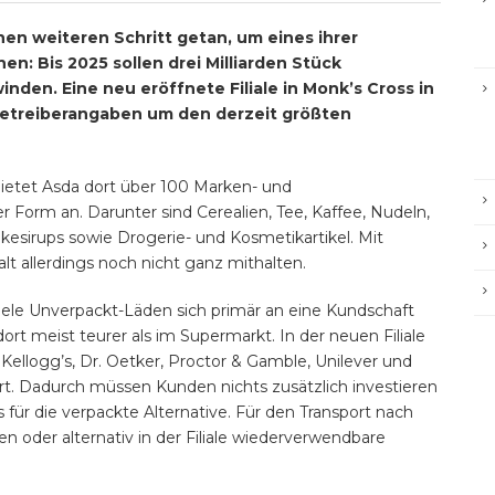
nen weiteren Schritt getan, um eines ihrer
en: Bis 2025 sollen drei Milliarden Stück
den. Eine neu eröffnete Filiale in Monk’s Cross in
 Betreiberangaben um den derzeit größten
bietet Asda dort über 100 Marken- und
 Form an. Darunter sind Cerealien, Tee, Kaffee, Nudeln,
nkesirups sowie Drogerie- und Kosmetikartikel. Mit
alt allerdings noch nicht ganz mithalten.
viele Unverpackt-Läden sich primär an eine Kundschaft
dort meist teurer als im Supermarkt. In der neuen Filiale
ellogg’s, Dr. Oetker, Proctor & Gamble, Unilever und
ert. Dadurch müssen Kunden nichts zusätzlich investieren
 für die verpackte Alternative. Für den Transport nach
n oder alternativ in der Filiale wiederverwendbare