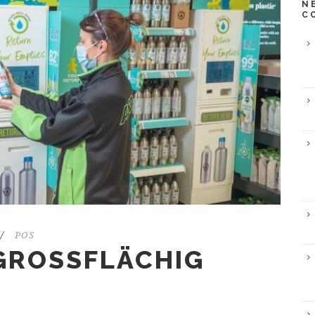
N
C
/
POS
GROSSFLÄCHIG N