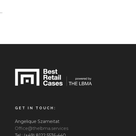
..
GET IN TOUCH:
Angelique Szameitat
Office@thelbma.services
Tel.: (+49) 8122 5536-440