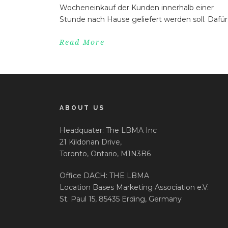
Wocheneinkauf der Kunden innerhalb einer
Stunde nach Hause geliefert werden soll. Dafür.
Read More
ABOUT US
Headquater: The LBMA Inc
21 Kildonan Drive,
Toronto, Ontario, M1N3B6
Office DACH: THE LBMA
Location Bases Marketing Association e.V.
St. Paul 15, 85435 Erding, Germany