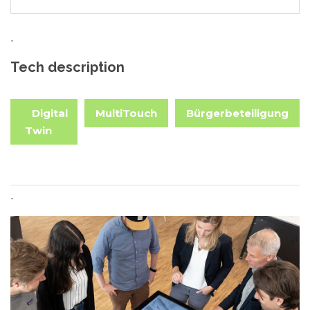
.
Tech description
Digital
MultiTouch
Bürgerbeteiligung
Twin
.