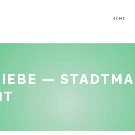
HOME
IEBE — STADTMA
HT