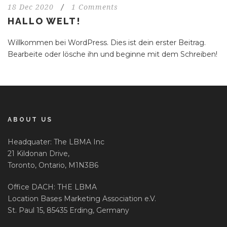
18 Dec 2020
/
1 Comments
HALLO WELT!
Willkommen bei WordPress. Dies ist dein erster Beitrag.
Bearbeite oder lösche ihn und beginne mit dem Schreiben!
ABOUT US
Headquater: The LBMA Inc
21 Kildonan Drive,
Toronto, Ontario, M1N3B6
Office DACH: THE LBMA
Location Bases Marketing Association e.V.
St. Paul 15, 85435 Erding, Germany