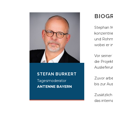
BIOG
Stephan Ma
konzentrie
und Rohmat
wobei er 
Vor seiner
die Projek
Auslieferu
STEFAN BURKERT
Zuvor arbe
Tagesmoderator
bis zur A
ANTENNE BAYERN
Zusätzlich
das intern