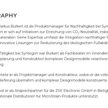
RAPHY
rkus Burkert ist als Produktmanager für Nachhaltigkeit bei Synt
rt er sich auf Initiativen zur Erreichung von CO₂-Neutralität, i
erialien. Seine Expertise umfasst die Integration nachhaltiger 
innovative Lösungen zur Reduzierung des ökologischen Fußabdru
 Tätigkeit bei Syntegon war Burkert als Fachberater im Innendien
tplanung und Konstruktion komplexer Designmodelle verantwortli
ng.
itete er als Projektmanager und Konstrukteur, wobei er die vol
uslieferung übernahm und komplexe Designmodelle konstruierte.
 ist er als Ansprechpartner für die ZSE Electronic GmbH in Bie
ationale Distributoren für MicroStrain-Produkte unterstützt.