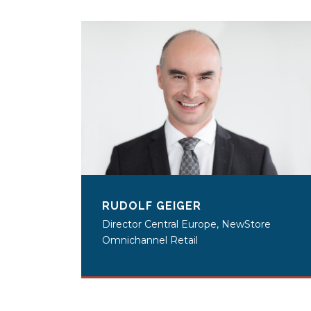
RUDOLF GEIGER
Director Central Europe, NewStore
Omnichannel Retail