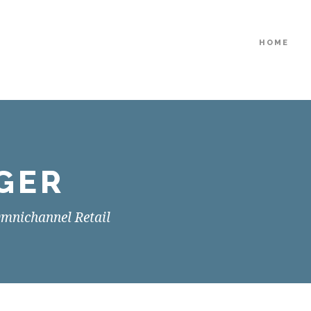
HOME
GER
Omnichannel Retail