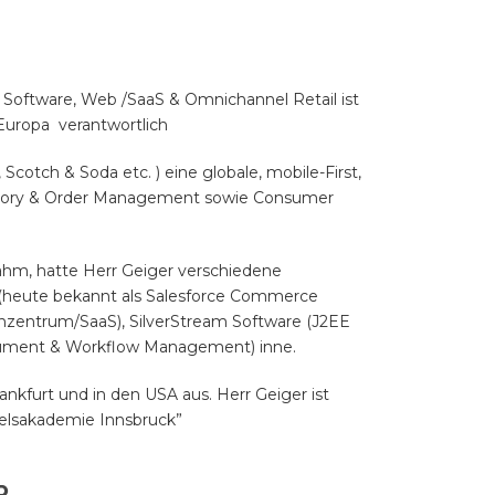
 Software, Web /SaaS & Omnichannel Retail ist
 Europa verantwortlich
cotch & Soda etc. ) eine globale, mobile-First,
entory & Order Management sowie Consumer
ahm, hatte Herr Geiger verschiedene
eute bekannt als Salesforce Commerce
nzentrum/SaaS), SilverStream Software (J2EE
Dokument & Workflow Management) inne.
ankfurt und in den USA aus. Herr Geiger ist
delsakademie Innsbruck”
R