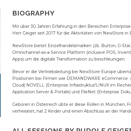
BIOGRAPHY
Mit über 30 Jahren Erfahrung in den Bereichen Enterprise
Herr Geiger seit 2017 für die Aktivitäten von NewStore in
NewStore bietet Einzelhandelsmarken (zb. Burton, G-Star, S
Omnichannel-as-a-Service Platform (inclusive POS, Inv
Apps) um die digitale Transformation zu beschleunigen.
Bevor er die Vertriebsleitung bei NewStore Europe übern
Positionen bei Firmen wie DEMANDWARE eCommerce (h
Cloud) NOVELL (Enterprise Infrastruktur/LINUX im Reche
Application Server & Portale) und FileNet (Enterprise 
Geboren in Österreich übte er diese Rollen in München, Fr
verheiratet, hat 2 Kinder und einen Abschluss an der Han
ALL SESSIONS BY RUDOLF GEIGE