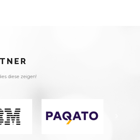
RTNER
ies diese zeigen!