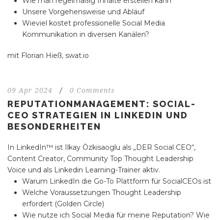
Wie man regelmäßig Inhalte erstellen kann
Unsere Vorgehensweise und Abläuf
Wieviel kostet professionelle Social Media
Kommunikation in diversen Kanälen?
mit Florian Hieß, swat.io
09 Apr 2024
/
0 Comments
REPUTATIONMANAGEMENT: SOCIAL-
CEO STRATEGIEN IN LINKEDIN UND
BESONDERHEITEN
In LinkedIn™ ist Ilkay Özkisaoglu als „DER Social CEO“,
Content Creator, Community Top Thought Leadership
Voice und als Linkedin Learning-Trainer aktiv.
Warum LinkedIn die Go-To Plattform für SocialCEOs ist
Welche Voraussetzungen Thought Leadership
erfordert (Golden Circle)
Wie nutze ich Social Media für meine Reputation?
Wie