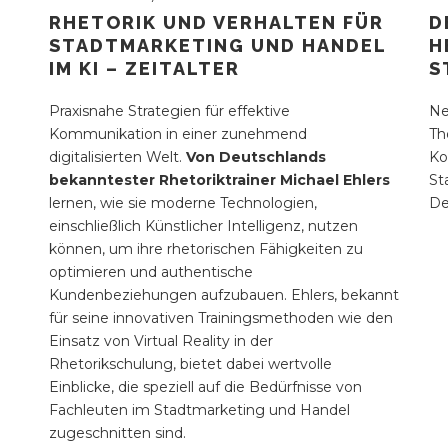
RHETORIK UND VERHALTEN FÜR
D
STADTMARKETING UND HANDEL
H
IM KI – ZEITALTER
S
Praxisnahe Strategien für effektive
Ne
Kommunikation in einer zunehmend
Th
digitalisierten Welt.
Von Deutschlands
Ko
bekanntester Rhetoriktrainer Michael Ehlers
St
lernen, wie sie moderne Technologien,
De
einschließlich Künstlicher Intelligenz, nutzen
können, um ihre rhetorischen Fähigkeiten zu
optimieren und authentische
Kundenbeziehungen aufzubauen. Ehlers, bekannt
für seine innovativen Trainingsmethoden wie den
Einsatz von Virtual Reality in der
Rhetorikschulung, bietet dabei wertvolle
Einblicke, die speziell auf die Bedürfnisse von
Fachleuten im Stadtmarketing und Handel
zugeschnitten sind.