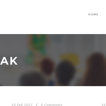
HOME
EAK
16 Feb 2025
/
0 Comments
16