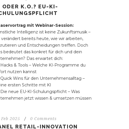
I ODER K.O.? EU-KI-
CHULUNGSPFLICHT
aservortrag mit Webinar-Session:
nstliche Intelligenz ist keine Zukunftsmusik –
e verändert bereits heute, wie wir arbeiten,
krutieren und Entscheidungen treffen. Doch
s bedeutet das konkret für dich und dein
ternehmen? Das erwartet dich:
Hacks & Tools – Welche KI-Programme du
fort nutzen kannst
Quick Wins für den Unternehmensalltag –
ine ersten Schritte mit KI
Die neue EU-KI-Schulungspflicht – Was
ternehmen jetzt wissen & umsetzen müssen
 Feb 2025
/
0 Comments
ANEL RETAIL-INNOVATION