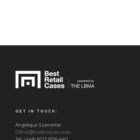
GET IN TOUCH:
Angelique Szameitat
Office@thelbma.services
Tel.: (+49) 8122 5536-440