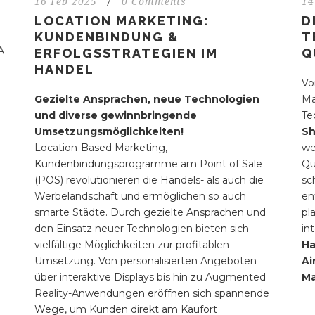
16 Feb 2025
/
0 Comments
14
LOCATION MARKETING:
D
KUNDENBINDUNG &
T
A
ERFOLGSSTRATEGIEN IM
Q
HANDEL
V
Gezielte Ansprachen, neue Technologien
Ma
und diverse gewinnbringende
Te
Umsetzungsmöglichkeiten!
Sh
Location-Based Marketing,
we
Kundenbindungsprogramme am Point of Sale
Qu
(POS) revolutionieren die Handels- als auch die
sc
Werbelandschaft und ermöglichen so auch
en
smarte Städte. Durch gezielte Ansprachen und
pl
den Einsatz neuer Technologien bieten sich
in
vielfältige Möglichkeiten zur profitablen
Ha
Umsetzung. Von personalisierten Angeboten
Ai
über interaktive Displays bis hin zu Augmented
Ma
Reality-Anwendungen eröffnen sich spannende
Wege, um Kunden direkt am Kaufort