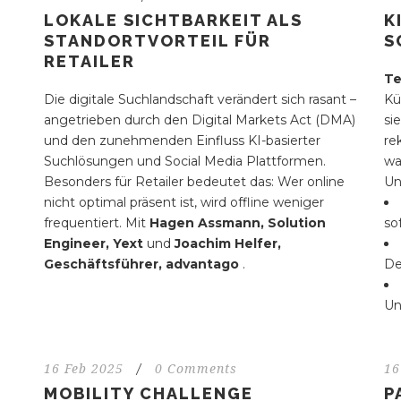
LOKALE SICHTBARKEIT ALS
K
STANDORTVORTEIL FÜR
S
RETAILER
Te
Die digitale Suchlandschaft verändert sich rasant –
Kü
angetrieben durch den Digital Markets Act (DMA)
si
und den zunehmenden Einfluss KI-basierter
re
Suchlösungen und Social Media Plattformen.
wa
Besonders für Retailer bedeutet das: Wer online
Un
nicht optimal präsent ist, wird offline weniger
frequentiert. Mit
Hagen Assmann, Solution
so
Engineer, Yext
und
Joachim Helfer,
Geschäftsführer, advantago
.
De
Un
16 Feb 2025
/
0 Comments
16
MOBILITY CHALLENGE
P