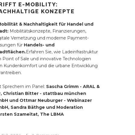
RIFFT E-MOBILITY:
ACHHALTIGE KONZEPTE
obilität & Nachhaltigkeit für Handel und
adt:
Mobilitätskonzepte, Finanzierungen,
gitale Vernetzung und moderne Payment-
sungen für
Handels- und
adtflächen.
Erfahren Sie, wie Ladeinfrastruktur
 Point of Sale und innovative Technologien
n Kundenkomfort und die urbane Entwicklung
rantreiben.
t Sprechern im Panel:
Sascha Grimm - ARAL &
, Christian Bitter - stattbau münchen
bH und Ottmar Neuburger - Webinazer
bH, Sandra Bäthge und Moderation
rsten Szameitat, The LBMA