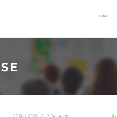
HOME
USE
21 Mar 2025
/
0 Comments
04