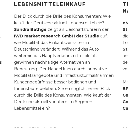
LEBENSMITTELEINKAUF
T
N
Der Blick durch die Brille des Konsumenten: Wie
kauft der Deutsche aktuell Lebensmittel ein?
eM
Sandra Bäthge
zeigt als Geschäftsführerin der
St
,
IWD market research GmbH der Studie
auf,
di
wie Mobilität das Einkaufsverhalten in
Lö
Deutschland verändert. Während das Auto
St
weiterhin das Hauptverkehrsmittel bleibt,
am
s
gewinnen nachhaltige Alternativen an
de
Bedeutung. Der Handel kann durch innovative
vo
Mobilitätsangebote und Infrastrukturmaßnahmen
Kundenbedürfnisse besser bedienen und
Mi
Innenstädte beleben. Sie ermöglicht einen Blick
BP
durch die Brille des Konsumenten: Wie kauft der
Gm
Deutsche aktuell vor allem im Segment
Gm
Lebensmittel ein?
Ca