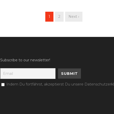
1
2
Next ›
Subscribe to our newsletter!
Indem Du fortfährst, akzeptierst Du unsere Datenschutzerk