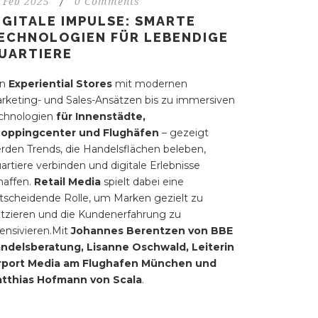
 Feb 2025
/
0 Comments
IGITALE IMPULSE: SMARTE
ECHNOLOGIEN FÜR LEBENDIGE
UARTIERE
on
Experiential Stores
mit modernen
rketing- und Sales-Ansätzen bis zu immersiven
chnologien
für Innenstädte,
oppingcenter und Flughäfen
– gezeigt
rden Trends, die Handelsflächen beleben,
artiere verbinden und digitale Erlebnisse
haffen.
Retail Media
spielt dabei eine
tscheidende Rolle, um Marken gezielt zu
atzieren und die Kundenerfahrung zu
tensivieren.Mit
Johannes Berentzen von
BBE
ndelsberatung,
Lisanne Oschwald, Leiterin
rport Media am
Flughafen München
und
tthias Hofmann von Scala
.