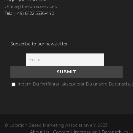
Office@thelbma.services
Tel.: (+49) 8122 5536-440
Subscribe to our newsletter!
Indem Du fortfährst, akzeptierst Du unsere Datenschut
© Location Based Marketing Association e.V 2023
About Us
|
Contact
|
Impressum
|
Datenschutz