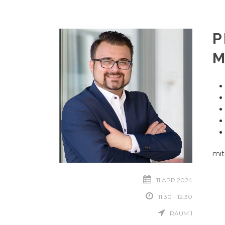
P
M
mit
11 APR 2024
11:30 - 12:30
RAUM 1