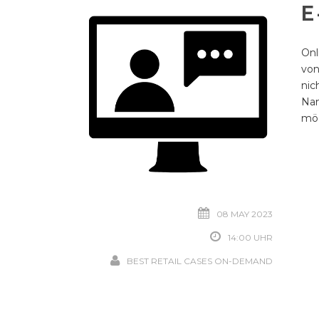
E
Onl
von
nic
Nam
mög
08 MAY 2023
14:00 UHR
BEST RETAIL CASES ON-DEMAND