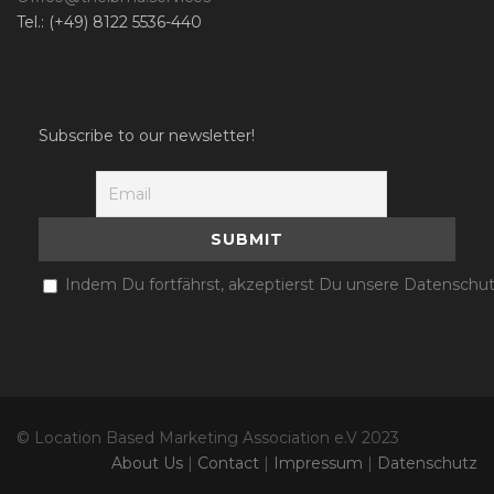
Tel.: (+49) 8122 5536-440
Subscribe to our newsletter!
Indem Du fortfährst, akzeptierst Du unsere Datenschut
© Location Based Marketing Association e.V 2023
About Us
|
Contact
|
Impressum
|
Datenschutz