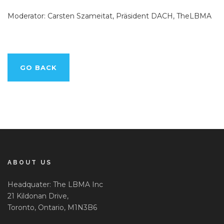
Moderator: Carsten Szameitat, Präsident DACH, TheLBMA
GO BACK
ABOUT US
Headquater: The LBMA Inc
21 Kildonan Drive,
Toronto, Ontario, M1N3B6