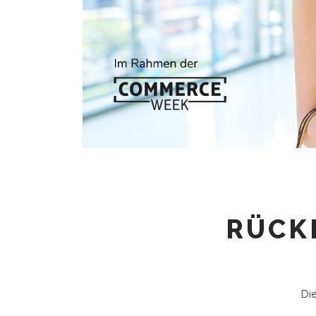
RÜCK
Di