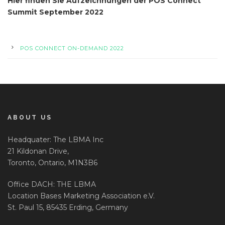
Hier finden Sie Aufzeichnungen der POS Connect
Summit September 2022
POS CONNECT ON-DEMAND 2022
ABOUT US
Headquater: The LBMA Inc
21 Kildonan Drive,
Toronto, Ontario, M1N3B6
Office DACH: THE LBMA
Location Bases Marketing Association e.V.
St. Paul 15, 85435 Erding, Germany