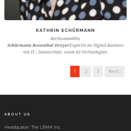
KATHRIN SCHÜRMANN
Rechtsanwältin,
Schürmann Rosenthal Dreyer
Expertin im Digital Business
mit IT-, Datenschutz- sowie KI-Technologien.
1
2
3
Next ›
ABOUT US
Headquater: The LBMA Inc