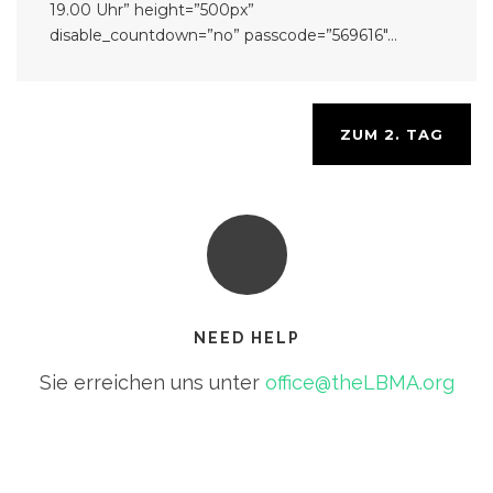
19.00 Uhr” height=”500px”
disable_countdown=”no” passcode=”569616″...
ZUM 2. TAG
NEED HELP
Sie erreichen uns unter
office@theLBMA.org