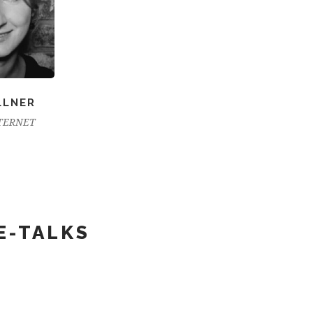
LLNER
NTERNET
E-TALKS