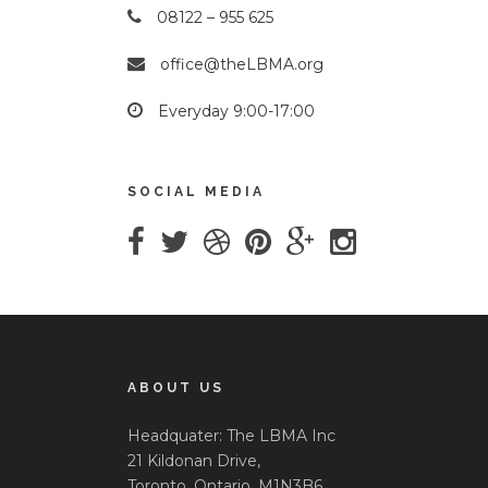
08122 – 955 625
office@theLBMA.org
Everyday 9:00-17:00
SOCIAL MEDIA
ABOUT US
Headquater: The LBMA Inc
21 Kildonan Drive,
Toronto, Ontario, M1N3B6