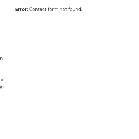
Error:
Contact form not found.
en
n
ur
nn